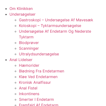
Videre
til
Om Klinikken
indhold
Undersøgelser
Gastroskopi – Undersøgelse Af Mavesæk
Koloskopi – Tyktarmsundersøgelse
Undersøgelse Af Endetarm Og Nederste
Tyktarm
Blodprøver
Scanninger
Ultralydsundersøgelse
Anal Lidelser
Hæmorider
Blødning Fra Endetarmen
Kløe Ved Endetarmen
Kronisk Analfissur
Anal Fistel
Inkontinens
Smerter I Endetarm
Fremfald Af Endetarm