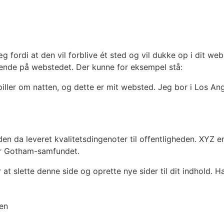
g fordi at den vil forblive ét sted og vil dukke op i dit web
gende på webstedet. Der kunne for eksempel stå:
ller om natten, og dette er mit websted. Jeg bor i Los Ang
den da leveret kvalitetsdingenoter til offentligheden. XYZ
for Gotham-samfundet.
 at slette denne side og oprette nye sider til dit indhold. H
sen